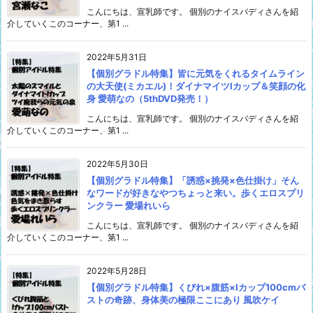
こんにちは、宣乳師です。 個別のナイスバディさんを紹
介していくこのコーナー、第1 ...
2022年5月31日
【個別グラドル特集】皆に元気をくれるタイムライン
の大天使(ミカエル)！ダイナマイツIカップ＆笑顔の化
身 愛萌なの（5thDVD発売！）
こんにちは、宣乳師です。 個別のナイスバディさんを紹
介していくこのコーナー、第1 ...
2022年5月30日
【個別グラドル特集】「誘惑×挑発×色仕掛け」そん
なワードが好きなやつちょっと来い。歩くエロスプリ
ンクラー 愛場れいら
こんにちは、宣乳師です。 個別のナイスバディさんを紹
介していくこのコーナー、第1 ...
2022年5月28日
【個別グラドル特集】くびれ×腹筋×Iカップ100cmバ
ストの奇跡、身体美の極限ここにあり 風吹ケイ