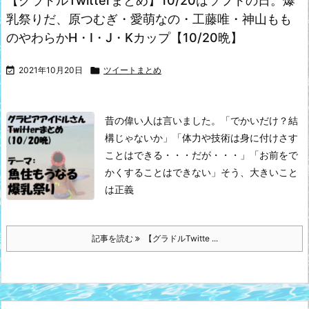
【グラドルTwitterまとめ】10/20はソフトの日。爆
乳祭りだ、原つむぎ・愛萌なの・工藤唯・神山もも
のやわらかH・I・J・Kカップ【10/20晩】

2021年10月20日

ツイートまとめ
昔の偉い人は言いました。
「でかいだけ？結
構じゃないか」
「体力や技術は身に付けさす
ことはできる・・・だが・・・」
「お前をで
かくすることはできない」
そう、大きいこと
は正義
記事を読む
【グラドルTwitte ...