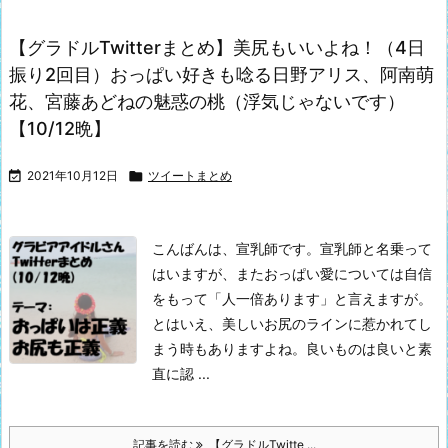
【グラドルTwitterまとめ】美尻もいいよね！（4日
振り2回目）おっぱい好きも唸る日野アリス、阿南萌
花、宮藤あどねの魅惑の桃（浮気じゃないです）
【10/12晩】

2021年10月12日

ツイートまとめ
こんばんは、宣乳師です。
宣乳師と名乗って
はいますが、またおっぱい愛については自信
をもって「人一倍あります」と言えますが。
とはいえ、美しいお尻のラインに惹かれてし
まう時もありますよね。
良いものは良いと素
直に認 ...
記事を読む
【グラドルTwitte ...