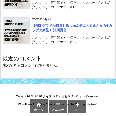
こんにちは、宣乳師です。 個別のナイスバディさんを紹
介していくこのコーナー、第1 ...
2022年5月28日
【個別グラドル特集】癒し系ムチふわ＆まんまるGカ
ップの新星！ 涼川夏音
こんにちは、宣乳師です。 個別のナイスバディさんを紹
介していくこのコーナー、第9 ...
最近のコメント
表示できるコメントはありません。
Copyright ©
2026
ナイスバディ情報局
All Rights Reserved.



WordPress Luxeritas Theme is provided by "
Thought is free
".
メニュー
上へ
ホーム