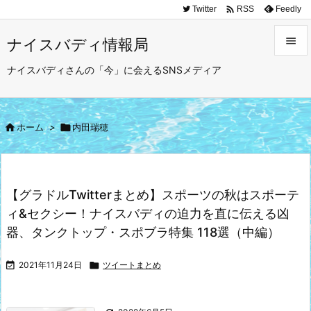

Twitter
Feedly
RSS

ナイスバディ情報局

ナイスバディさんの「今」に会えるSNSメディア
メニュ

サイド

ホーム
>

内田瑞穂

前へ

次へ
【グラドルTwitterまとめ】スポーツの秋はスポーテ

ィ&セクシー！ナイスバディの迫力を直に伝える凶
検索
器、タンクトップ・スポブラ特集 118選（中編）

2021年11月24日

ツイートまとめ