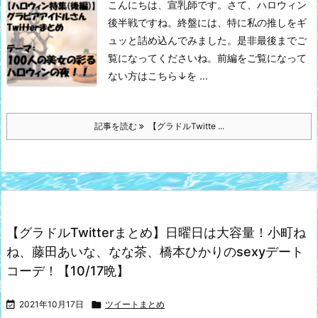
こんにちは、宣乳師です。
さて、ハロウィン
後半戦ですね。
終盤には、特に私の推しをギ
ュッと詰め込んでみました。
是非最後までご
覧になってくださいね。
前編をご覧になって
ない方はこちら↓を ...
記事を読む
【グラドルTwitte ...
【グラドルTwitterまとめ】日曜日は大容量！小町ね
ね、藤田あいな、なな茶、橋本ひかりのsexyデート
コーデ！【10/17晩】

2021年10月17日

ツイートまとめ