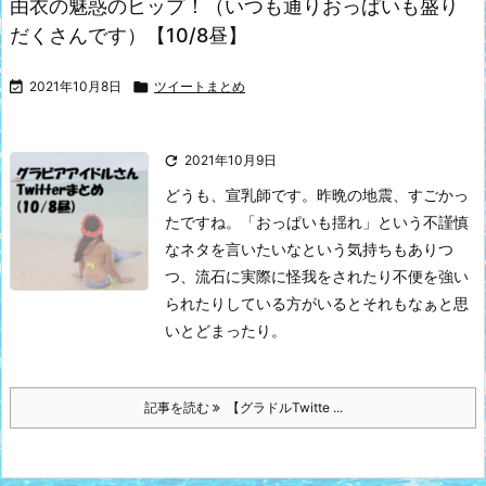
由衣の魅惑のヒップ！（いつも通りおっぱいも盛り
だくさんです）【10/8昼】

2021年10月8日

ツイートまとめ

2021年10月9日
どうも、宣乳師です。昨晩の地震、すごかっ
たですね。
「おっぱいも揺れ」という不謹慎
なネタを言いたいなという気持ちもありつ
つ、流石に実際に怪我をされたり不便を強い
られたりしている方がいるとそれもなぁと思
いとどまったり。
記事を読む
【グラドルTwitte ...