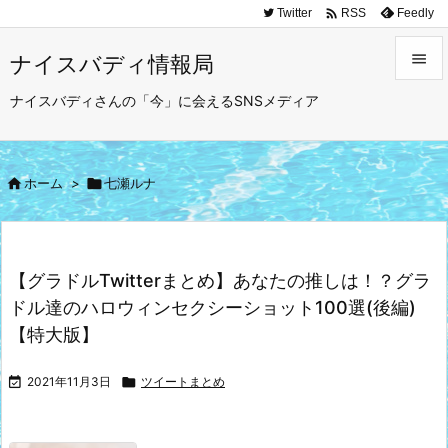

Twitter
Feedly
RSS

ナイスバディ情報局

ナイスバディさんの「今」に会えるSNSメディア
メニュ

サイド

ホーム
>

七瀬ルナ

前へ

次へ
【グラドルTwitterまとめ】あなたの推しは！？グラ

ドル達のハロウィンセクシーショット100選(後編)
検索
【特大版】

2021年11月3日

ツイートまとめ