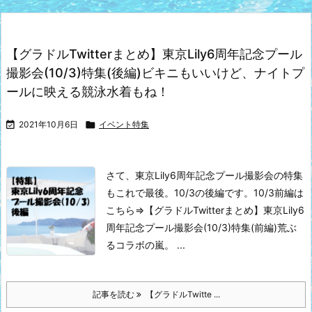
【グラドルTwitterまとめ】東京Lily6周年記念プール
撮影会(10/3)特集(後編)ビキニもいいけど、ナイトプ
ールに映える競泳水着もね！

2021年10月6日

イベント特集
さて、東京Lily6周年記念プール撮影会の特集
もこれで最後。10/3の後編です。
10/3前編は
こちら⇒
【グラドルTwitterまとめ】東京Lily6
周年記念プール撮影会(10/3)特集(前編)荒ぶ
るコラボの嵐。 ...
記事を読む
【グラドルTwitte ...