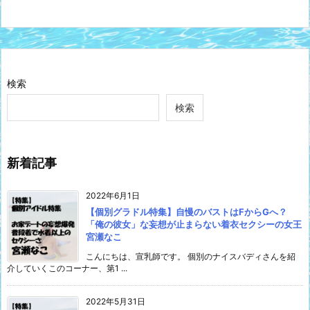
検索
検索
新着記事
2022年6月1日
【個別グラドル特集】自慢のバストはFからGへ？
「俺の彼女」な妄想が止まらない着衣セクシーの女王
宮瀬なこ
こんにちは、宣乳師です。 個別のナイスバディさんを紹
介していくこのコーナー、第1 ...
2022年5月31日