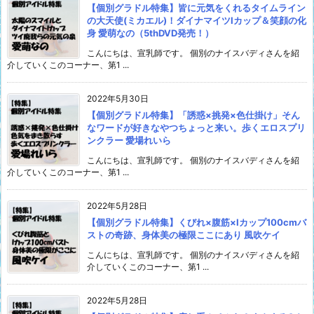
【個別グラドル特集】皆に元気をくれるタイムライン
の大天使(ミカエル)！ダイナマイツIカップ＆笑顔の化
身 愛萌なの（5thDVD発売！）
こんにちは、宣乳師です。 個別のナイスバディさんを紹
介していくこのコーナー、第1 ...
2022年5月30日
【個別グラドル特集】「誘惑×挑発×色仕掛け」そん
なワードが好きなやつちょっと来い。歩くエロスプリ
ンクラー 愛場れいら
こんにちは、宣乳師です。 個別のナイスバディさんを紹
介していくこのコーナー、第1 ...
2022年5月28日
【個別グラドル特集】くびれ×腹筋×Iカップ100cmバ
ストの奇跡、身体美の極限ここにあり 風吹ケイ
こんにちは、宣乳師です。 個別のナイスバディさんを紹
介していくこのコーナー、第1 ...
2022年5月28日