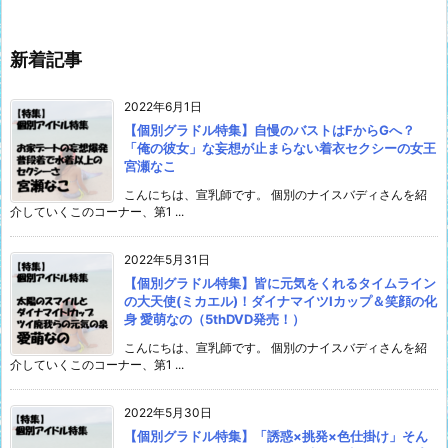
新着記事
2022年6月1日
【個別グラドル特集】自慢のバストはFからGへ？
「俺の彼女」な妄想が止まらない着衣セクシーの女王
宮瀬なこ
こんにちは、宣乳師です。 個別のナイスバディさんを紹
介していくこのコーナー、第1 ...
2022年5月31日
【個別グラドル特集】皆に元気をくれるタイムライン
の大天使(ミカエル)！ダイナマイツIカップ＆笑顔の化
身 愛萌なの（5thDVD発売！）
こんにちは、宣乳師です。 個別のナイスバディさんを紹
介していくこのコーナー、第1 ...
2022年5月30日
【個別グラドル特集】「誘惑×挑発×色仕掛け」そん