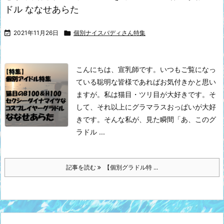
ドル ななせあらた

2021年11月26日

個別ナイスバディさん特集
こんにちは、宣乳師です。
いつもご覧になっ
ている聡明な皆様であればお気付きかと思い
ますが。私は猫目・ツリ目が大好きです。そ
して、それ以上にグラマラスおっぱいが大好
きです。
そんな私が、見た瞬間「あ、このグ
ラドル ...
記事を読む
【個別グラドル特 ...