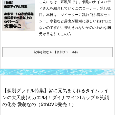
こんにちは、宣乳師です。
個別のナイスバデ
ィさんを紹介していくこのコーナー、第13回
目。本日は、ツイッターに乱れ飛ぶ着衣セク
シー。水着など露出が極端に激しいわけでは
ないのですが、抑えきれないそのたわわな胸
元が目を引くこの方 ...
記事を読む
【個別グラドル特 ...
【個別グラドル特集】皆に元気をくれるタイムライ
ンの大天使(ミカエル)！ダイナマイツIカップ＆笑顔
の化身 愛萌なの（5thDVD発売！）