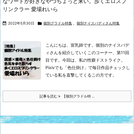
なワードが好きなやつちょっと来い。歩くエロスプ
リンクラー 愛場れいら

2022年5月30日

個別グラドル特集
,
個別ナイスバディさん特集
こんにちは、宣乳師です。
個別のナイスバデ
ィさんを紹介していくこのコーナー、第11回
目です。
今回は、私の性癖ドストライク。
Pixivでも「色仕掛け」で毎日作品チェックし
ている私を直撃してくるこの方です。
記事を読む
【個別グラドル特 ...