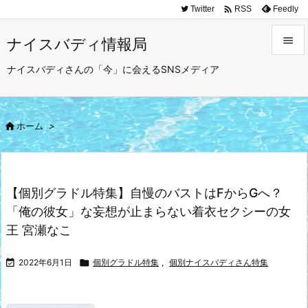

Twitter
Feedly
RSS

ナイスバディ情報局

ナイスバディさんの「今」に会えるSNSメディア
メニュ

サイド

ホーム
>

前へ

次へ
【個別グラドル特集】自慢のバストはFからGへ？

「俺の彼女」な妄想が止まらない着衣セクシーの女
検索
王 宮瀬なこ

2022年6月1日

個別グラドル特集
,
個別ナイスバディさん特集