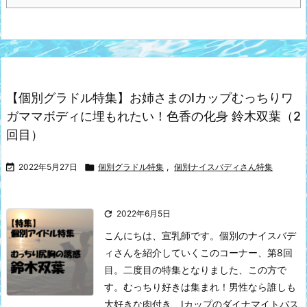
【個別グラドル特集】お姉さまのIカップむっちりワ
ガママボディに埋もれたい！色香の化身 鈴木双葉（2
回目）

2022年5月27日

個別グラドル特集
,
個別ナイスバディさん特集

2022年6月5日
こんにちは、宣乳師です。
個別のナイスバデ
ィさんを紹介していくこのコーナー、第8回
目。二度目の特集となりました、この方で
す。
むっちり好きは集まれ！男性なら誰しも
大好きな肉付き、Iカップのダイナマイトバス