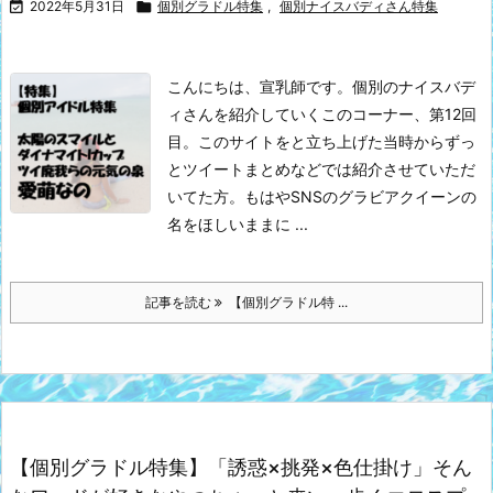

2022年5月31日

個別グラドル特集
,
個別ナイスバディさん特集
こんにちは、宣乳師です。
個別のナイスバデ
ィさんを紹介していくこのコーナー、第12回
目。このサイトをと立ち上げた当時からずっ
とツイートまとめなどでは紹介させていただ
いてた方。もはやSNSのグラビアクイーンの
名をほしいままに ...
記事を読む
【個別グラドル特 ...
【個別グラドル特集】「誘惑×挑発×色仕掛け」そん