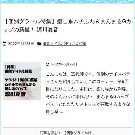
【個別グラドル特集】癒し系ムチふわ＆まんまるGカ
ップの新星！ 涼川夏音

2022年5月28日

個別ナイスバディさん特集

2022年5月29日
こんにちは、宣乳師です。
個別のナイスバデ
ィさんを紹介していくこのコーナー、第9回
目になりました。
本日は、癒し界から刺客。
そのふんわりに溺れたい。まんまるGカップ
バストとただただストレスが霧散するような
癒し系 ...
記事を読む
【個別グラドル特 ...