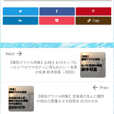
Copy

Next
【個別グラドル特集】お姉さまのIカップむ
っちりワガママボディに埋もれたい！色香
の化身 鈴木双葉（2回目）

Prev
【個別グラドル特集】北海道の生んだ魔性
の色白小悪魔タヌキ顔美女 白川のぞみ