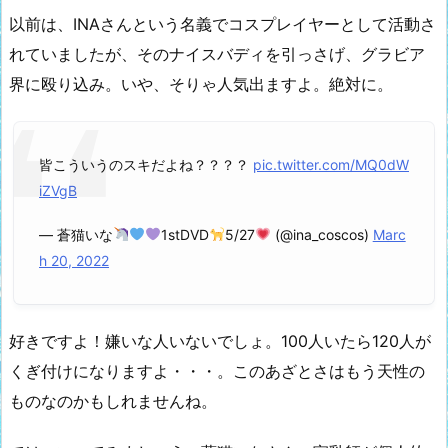
以前は、INAさんという名義でコスプレイヤーとして活動さ
れていましたが、そのナイスバディを引っさげ、グラビア
界に殴り込み。いや、そりゃ人気出ますよ。絶対に。
皆こういうのスキだよね？？？？
pic.twitter.com/MQ0dW
iZVgB
— 蒼猫いな
1stDVD
5/27
(@ina_coscos)
Marc
h 20, 2022
好きですよ！嫌いな人いないでしょ。100人いたら120人が
くぎ付けになりますよ・・・。このあざとさはもう天性の
ものなのかもしれませんね。