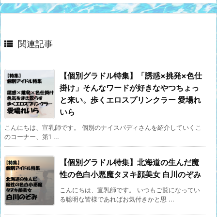

関連記事
【個別グラドル特集】「誘惑×挑発×色仕
掛け」そんなワードが好きなやつちょっ
と来い。歩くエロスプリンクラー 愛場れ
いら
こんにちは、宣乳師です。 個別のナイスバディさんを紹介していくこ
のコーナー、第1 ...
【個別グラドル特集】北海道の生んだ魔
性の色白小悪魔タヌキ顔美女 白川のぞみ
こんにちは、宣乳師です。 いつもご覧になってい
る聡明な皆様であればお気付きかと思 ...