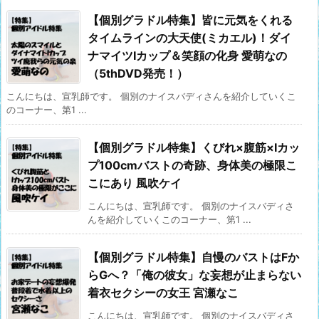
【個別グラドル特集】皆に元気をくれる
タイムラインの大天使(ミカエル)！ダイ
ナマイツIカップ＆笑顔の化身 愛萌なの
（5thDVD発売！）
こんにちは、宣乳師です。 個別のナイスバディさんを紹介していくこ
のコーナー、第1 ...
【個別グラドル特集】くびれ×腹筋×Iカッ
プ100cmバストの奇跡、身体美の極限こ
こにあり 風吹ケイ
こんにちは、宣乳師です。 個別のナイスバディさ
んを紹介していくこのコーナー、第1 ...
【個別グラドル特集】自慢のバストはFか
らGへ？「俺の彼女」な妄想が止まらない
着衣セクシーの女王 宮瀬なこ
こんにちは、宣乳師です。 個別のナイスバディさ