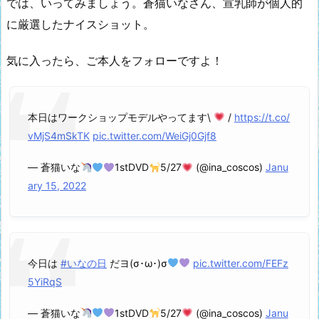
では、いってみましょう。蒼猫いなさん、宣乳師が個人的
に厳選したナイスショット。
気に入ったら、ご本人をフォローですよ！
本日はワークショップモデルやってます\
/
https://t.co/
vMjS4mSkTK
pic.twitter.com/WeiGj0Gjf8
— 蒼猫いな
1stDVD
5/27
(@ina_coscos)
Janu
ary 15, 2022
今日は
#いなの日
だヨ(σ･ω･)σ
pic.twitter.com/FEFz
5YiRqS
— 蒼猫いな
1stDVD
5/27
(@ina_coscos)
Janu