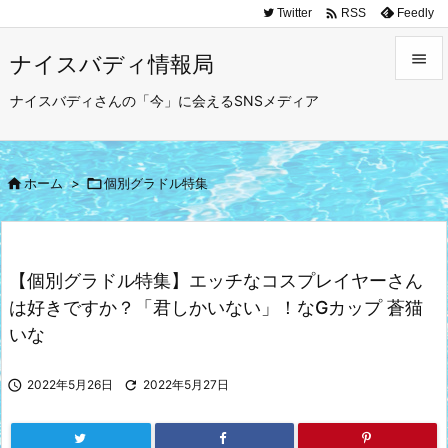

Twitter
Feedly
RSS

ナイスバディ情報局

ナイスバディさんの「今」に会えるSNSメディア
メニュ

サイド

ホーム
>

個別グラドル特集

前へ

次へ
【個別グラドル特集】エッチなコスプレイヤーさん

は好きですか？「君しかいない」！なGカップ 蒼猫
検索
いな

2022年5月26日

2022年5月27日