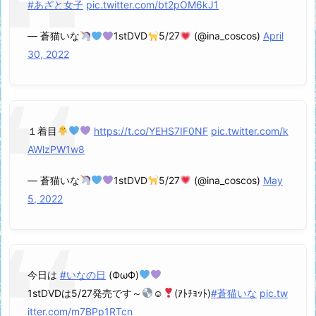
#あざと女子
pic.twitter.com/bt2pOM6kJ1
— 蒼猫いな
1stDVD
5/27
(@ina_coscos)
April
30, 2022
１着目
https://t.co/YEHS7IF0NF
pic.twitter.com/k
AWlzPW1w8
— 蒼猫いな
1stDVD
5/27
(@ina_coscos)
May
5, 2022
今日は
#いなの日
(ФωФ)
1stDVDは5/27発売です～
☺
(ｱﾄﾁｮｯﾄ)
#蒼猫いな
pic.tw
itter.com/m7BPp1RTcn