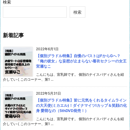
検索
検索
新着記事
2022年6月1日
【個別グラドル特集】自慢のバストはFからGへ？
「俺の彼女」な妄想が止まらない着衣セクシーの女王
宮瀬なこ
こんにちは、宣乳師です。 個別のナイスバディさんを紹
介していくこのコーナー、第1 ...
2022年5月31日
【個別グラドル特集】皆に元気をくれるタイムライン
の大天使(ミカエル)！ダイナマイツIカップ＆笑顔の化
身 愛萌なの（5thDVD発売！）
こんにちは、宣乳師です。 個別のナイスバディさんを紹
介していくこのコーナー、第1 ...