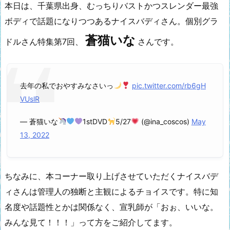
本日は、千葉県出身、むっちりバストかつスレンダー最強
ボディで話題になりつつあるナイスバディさん。個別グラ
蒼猫いな
ドルさん特集第7回、
さんです。
去年の私でおやすみなさいっ
pic.twitter.com/rb6gH
VUslR
— 蒼猫いな
1stDVD
5/27
(@ina_coscos)
May
13, 2022
ちなみに、本コーナー取り上げさせていただくナイスバデ
ィさんは管理人の独断と主観によるチョイスです。特に知
名度や話題性とかは関係なく、宣乳師が「おぉ、いいな。
みんな見て！！！」って方をご紹介してます。