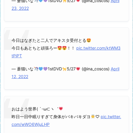
— 蒼猫いな
1stDVD
5/27
(@ina_coscos)
April
23, 2022
今日はなぎたと二人でアキスタ受付とる
今日もあとちと頑張ろー
！！
pic.twitter.com/ktWM3
tPiPT
— 蒼猫いな
1stDVD
5/27
(@ina_coscos)
April
12, 2022
おはよう世界( ´･ω⊂ヽ゛
昨日一日中眠りすぎて身体がバキバキダヨ
♡
pic.twitter.
com/wWO6WjuLHP