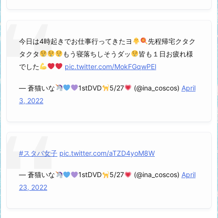
今日は4時起きでお仕事行ってきたヨ
先程帰宅クタク
タクタ
もう寝落ちしそうダッ
皆も１日お疲れ様
でした
pic.twitter.com/MokFGqwPEl
— 蒼猫いな
1stDVD
5/27
(@ina_coscos)
April
3, 2022
#スタバ女子
pic.twitter.com/aTZD4yoM8W
— 蒼猫いな
1stDVD
5/27
(@ina_coscos)
April
23, 2022