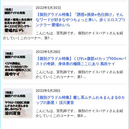
2022年5月30日
【個別グラドル特集】「誘惑×挑発×色仕掛け」そん
なワードが好きなやつちょっと来い。歩くエロスプリ
ンクラー 愛場れいら
こんにちは、宣乳師です。 個別のナイスバディさんを紹
介していくこのコーナー、第1 ...
2022年5月28日
【個別グラドル特集】くびれ×腹筋×Iカップ100cmバ
ストの奇跡、身体美の極限ここにあり 風吹ケイ
こんにちは、宣乳師です。 個別のナイスバディさんを紹
介していくこのコーナー、第1 ...
2022年5月28日
【個別グラドル特集】癒し系ムチふわ＆まんまるGカ
ップの新星！ 涼川夏音
こんにちは、宣乳師です。 個別のナイスバディさんを紹
介していくこのコーナー、第9 ...