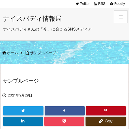

Twitter
Feedly
RSS

ナイスバディ情報局

ナイスバディさんの「今」に会えるSNSメディア
メニュ

サイド

ホーム
>

サンプルページ

前へ

次へ
サンプルページ

検索

2021年9月29日
Copy