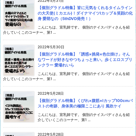
2022年5月31日
【個別グラドル特集】皆に元気をくれるタイムライン
の大天使(ミカエル)！ダイナマイツIカップ＆笑顔の化
身 愛萌なの（5thDVD発売！）
こんにちは、宣乳師です。 個別のナイスバディさんを紹
介していくこのコーナー、第1 ...
2022年5月30日
【個別グラドル特集】「誘惑×挑発×色仕掛け」そん
なワードが好きなやつちょっと来い。歩くエロスプリ
ンクラー 愛場れいら
こんにちは、宣乳師です。 個別のナイスバディさんを紹
介していくこのコーナー、第1 ...
2022年5月28日
【個別グラドル特集】くびれ×腹筋×Iカップ100cmバ
ストの奇跡、身体美の極限ここにあり 風吹ケイ
こんにちは、宣乳師です。 個別のナイスバディさんを紹
介していくこのコーナー、第1 ...
2022年5月28日