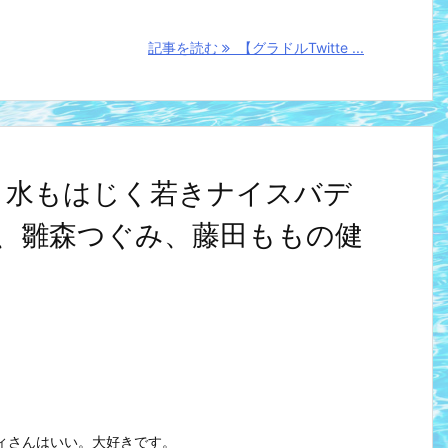
記事を読む
【グラドルTwitte ...
とめ】水もはじく若きナイスバデ
、雛森つぐみ、藤田ももの健
ィさんはいい。大好きです。