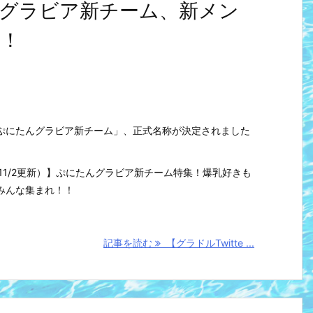
グラビア新チーム、新メン
！！
ぷにたんグラビア新チーム」、正式名称が決定されました
め（11/2更新）】ぷにたんグラビア新チーム特集！爆乳好きも
みんな集まれ！！
記事を読む
【グラドルTwitte ...