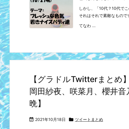
しかし、「10代？10代
それはそれで素敵なもので
てなわ ...
【グラドルTwitterまと
岡田紗夜、咲菜月、櫻井音乃
晩】

2021年10月18日

ツイートまとめ