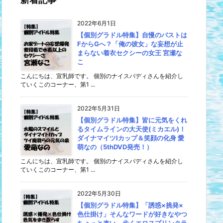
2022年6月1日
【個別グラドル特集】自慢のバストは
FからGへ？「俺の彼女」な妄想が止
まらない着衣セクシーの女王 宮瀬な
こ
こんにちは、宣乳師です。 個別のナイスバディさんを紹介し
ていくこのコーナー、第1 ...
2022年5月31日
【個別グラドル特集】皆に元気をくれ
るタイムラインの大天使(ミカエル)！
ダイナマイツIカップ＆笑顔の化身 愛
萌なの（5thDVD発売！）
こんにちは、宣乳師です。 個別のナイスバディさんを紹介し
ていくこのコーナー、第1 ...
2022年5月30日
【個別グラドル特集】「誘惑×挑発×
色仕掛け」そんなワードが好きなやつ