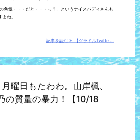
でこの色気・・・だと・・・っ？」というナイスバディさんも
すよね。
記事を読む
【グラドルTwitte ...
め】月曜日もたわわ。山岸楓、
の質量の暴力！【10/18