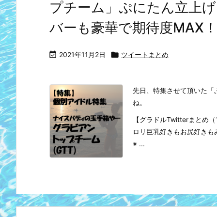
プチーム」ぷにたん立上げ
バーも豪華で期待度MAX

2021年11月2日

ツイートまとめ
先日、特集させて頂いた「
ね。
【グラドルTwitterまと
ロリ巨乳好きもお尻好きも
※ ...