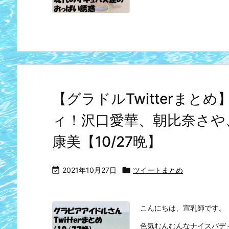
【グラドルTwitterま
ィ！沢口愛華、朝比奈さや
康美【10/27晩】

2021年10月27日

ツイートまとめ
こんにちは、宣乳師です。
色気むんむんなナイスバデ