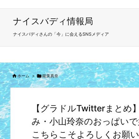
ナイスバディ情報局
ナイスバディさんの「今」に会えるSNSメディア

ホーム
>

能美真奈
【グラドルTwitterま
み・小山玲奈のおっぱいで
こちらこそよろしくお願いし